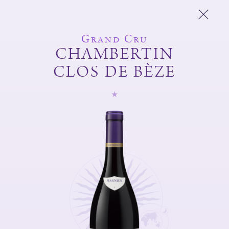
Grand Cru
CHAMBERTIN
CLOS DE BÈZE
Domaine Michel
Magnien
Frédéric Magnien
Vins
L'esprit du domaine
Et Aussi
Boutique