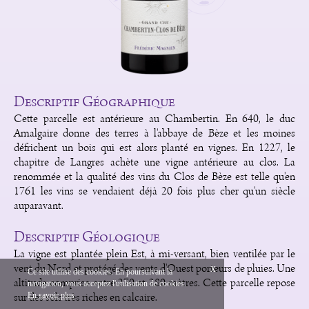
Descriptif Géographique
Cette parcelle est antérieure au Chambertin. En 640, le duc
Amalgaire donne des terres à l'abbaye de Bèze et les moines
défrichent un bois qui est alors planté en vignes. En 1227, le
chapitre de Langres achète une vigne antérieure au clos. La
renommée et la qualité des vins du Clos de Bèze est telle qu'en
1761 les vins se vendaient déjà 20 fois plus cher qu'un siècle
auparavant.
Descriptif Géologique
La vigne est plantée plein Est, à mi-versant, bien ventilée par le
vent du Nord et protégé des vents d'Ouest porteurs de pluies. Une
x
Ce site utilise des cookies. En poursuivant la
altitude comprise entre 270 et 280 mètres. Cette parcelle repose
navigation, vous acceptez l'utilisation de cookies.
English
Mentions Légales
sur des sols très riches en calcaire.
En savoir plus
Création Vinium