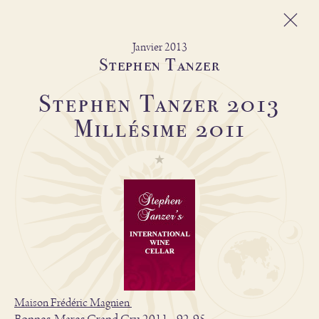
Janvier 2013
Stephen Tanzer
Stephen Tanzer 2013
Domaine Michel
Magnien
Millésime 2011
Frédéric Magnien
Vins
L'esprit du domaine
Et Aussi
Boutique
Maison Frédéric Magnien