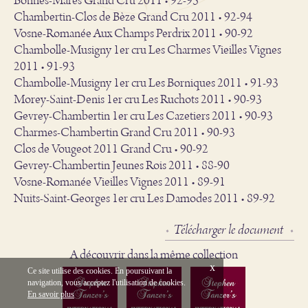
Bonnes-Mares Grand Cru 2011 • 92-95
Chambertin-Clos de Bèze Grand Cru 2011 • 92-94
Vosne-Romanée Aux Champs Perdrix 2011 • 90-92
Chambolle-Musigny 1er cru Les Charmes Vieilles Vignes
2011 • 91-93
Chambolle-Musigny 1er cru Les Borniques 2011 • 91-93
Morey-Saint-Denis 1er cru Les Ruchots 2011 • 90-93
Gevrey-Chambertin 1er cru Les Cazetiers 2011 • 90-93
Charmes-Chambertin Grand Cru 2011 • 90-93
Clos de Vougeot 2011 Grand Cru • 90-92
Gevrey-Chambertin Jeunes Rois 2011 • 88-90
Vosne-Romanée Vieilles Vignes 2011 • 89-91
Nuits-Saint-Georges 1er cru Les Damodes 2011 • 89-92
Télécharger le document
A découvrir dans la même collection
x
Ce site utilise des cookies. En poursuivant la
navigation, vous acceptez l'utilisation de cookies.
English
Mentions Légales
En savoir plus
Création Vinium