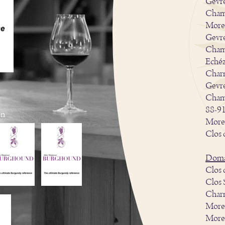
Gevre
Chamb
Morey
Gevre
Chamb
Echéz
Char
Gevre
Chamb
88-9
on
Morey
Clos 
Doma
Clos 
Clos 
Char
Morey
Morey