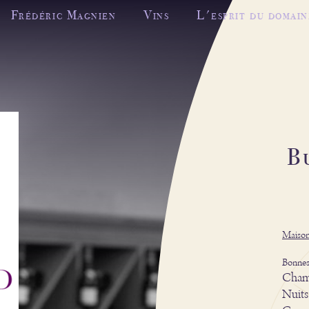
Frédéric Magnien
Vins
L'esprit du domain
B
Maison
Bonnes
Chamb
Nuits