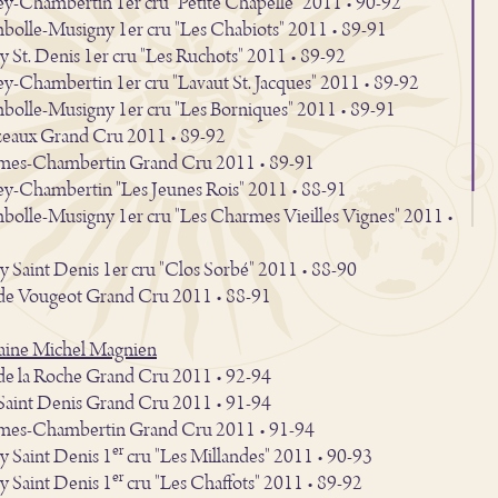
y-Chambertin 1er cru "Petite Chapelle" 2011 • 90-92
olle-Musigny 1er cru "Les Chabiots" 2011 • 89-91
 St. Denis 1er cru "Les Ruchots" 2011 • 89-92
y-Chambertin 1er cru "Lavaut St. Jacques" 2011 • 89-92
olle-Musigny 1er cru "Les Borniques" 2011 • 89-91
eaux Grand Cru 2011 • 89-92
mes-Chambertin Grand Cru 2011 • 89-91
y-Chambertin "Les Jeunes Rois" 2011 • 88-91
olle-Musigny 1er cru "Les Charmes Vieilles Vignes" 2011 •
1
 Saint Denis 1er cru "Clos Sorbé" 2011 • 88-90
de Vougeot Grand Cru 2011 • 88-91
ine Michel Magnien
de la Roche Grand Cru 2011 • 92-94
Saint Denis Grand Cru 2011 • 91-94
mes-Chambertin Grand Cru 2011 • 91-94
er
 Saint Denis 1
cru "Les Millandes" 2011 • 90-93
er
 Saint Denis 1
cru "Les Chaffots" 2011 • 89-92