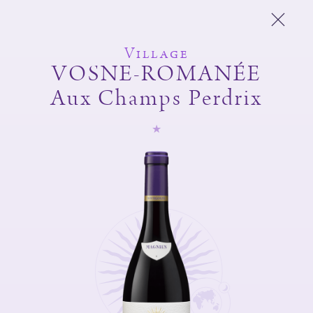
Village
VOSNE-ROMANÉE
Aux Champs Perdrix
Domaine Michel
Magnien
Frédéric Magnien
Vins
L'esprit du domaine
Et Aussi
Boutique