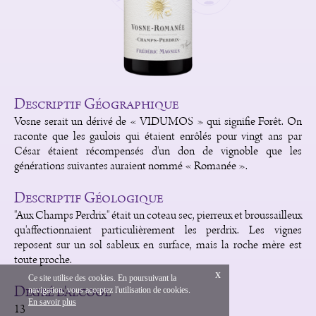
Descriptif Géographique
Vosne serait un dérivé de « VIDUMOS » qui signifie Forêt. On
raconte que les gaulois qui étaient enrôlés pour vingt ans par
César étaient récompensés d'un don de vignoble que les
générations suivantes auraient nommé « Romanée ».
Descriptif Géologique
"Aux Champs Perdrix" était un coteau sec, pierreux et broussailleux
qu'affectionnaient particulièrement les perdrix. Les vignes
reposent sur un sol sableux en surface, mais la roche mère est
toute proche.
x
Ce site utilise des cookies. En poursuivant la
Degré d'alcool
navigation, vous acceptez l'utilisation de cookies.
English
Mentions Légales
En savoir plus
13
Création Vinium