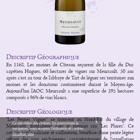
Descriptif Géographique
En 1168, Les moines de Cîteaux reçurent de la fille du Duc
capétien Hugues, 60 hectares de vignes sur Meursault. 50 ans
après c'est au tour de l'abbaye de Tart de léguer ses territoires aux
moines et les donations continuèrent durant le Moyen-âge.
Aujourd'hui l'AOC Meursault a une superficie de 395 hectares
composés à 96% de vins blancs.
Descriptif Géologique
"Les Peutes Vignes" se trouvent au Nord-Est du village de
x
Ce site utilise des cookies. En poursuivant la
Meursault, frontalières avec le premier cru "Les Plures". Ce
navigation, vous acceptez l'utilisation de cookies.
English
Mentions Légales
coteau, argilo-calcaire et caillouteux, bénéficie d'une pente légère
En savoir plus
Création Vinium
offrant des vins enchanteurs, caractéristiques de l'appellation