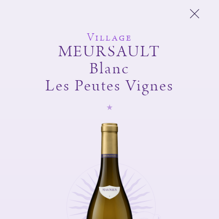
Village
MEURSAULT
Blanc
Domaine Michel
Les Peutes Vignes
Magnien
Frédéric Magnien
Vins
L'esprit du domaine
Et Aussi
Boutique