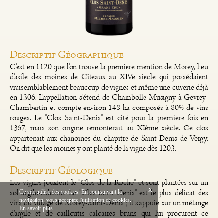
Descriptif Géographique
C'est en 1120 que l'on trouve la première mention de Morey, lieu
d'asile des moines de Cîteaux au XIVe siècle qui possédaient
vraisemblablement beaucoup de vignes et même une cuverie déjà
en 1306. L'appellation s'étend de Chambolle-Musigny à Gevrey-
Chambertin et compte environ 148 ha composés à 80% de vins
rouges. Le "Clos Saint-Denis" est cité pour la première fois en
1367, mais son origine remonterait au XIème siècle. Ce clos
appartenait aux chanoines du chapitre de Saint Denis de Vergy.
On dit que les moines y ont planté de la vigne dès 1203.
Descriptif Géologique
Les vignes jouxtent le "Clos de la Roche" et sont plantées sur un
x
sol argilo-calcaire. Le "Clos Saint-Denis" est le plus délicat des
Ce site utilise des cookies. En poursuivant la
navigation, vous acceptez l'utilisation de cookies.
vins du village de Morey-Saint-Denis ; il s'appuie sur un mélange
English
Mentions Légales
En savoir plus
d'argile et de cailloutis calcaires bruns qui lui procurent ce
Création Vinium