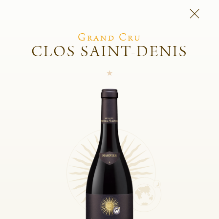
Grand Cru
CLOS SAINT-DENIS
Domaine Michel
Magnien
Frédéric Magnien
Vins
L'esprit du domaine
Et Aussi
Boutique