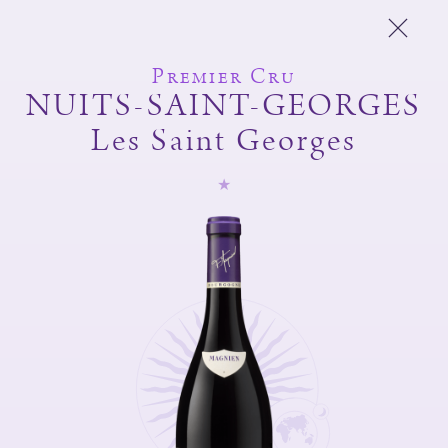
Premier Cru
NUITS-SAINT-GEORGES
Les Saint Georges
Domaine Michel
Magnien
Frédéric Magnien
Vins
L'esprit du domaine
Et Aussi
Boutique