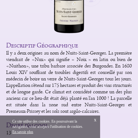
Descriptif Géographique
Il y a deux origines au nom de Nuits-Saint-Georges. La première
viendrait de «Nux» qui signifie « Noix » en latin ou bien de
«Nuithon», une tribu barbare associée des Burgondes. En 1680
Louis XIV souffrant de troubles digestifs est conseillé par son
médecin de boire un verre de Nuits-Saint-Georges tous les jours.
L'appellation s'étend sur 175 hectares et produit des vins structurés
et de longue garde. Ce climat est considéré comme un des plus
anciens car ce lieu-dit était déjà planté en l'an 1000 ! La parcelle
est située dans la zone sud entre Nuits-Saint-Georges et
Premeaux-Prissey et les sols sont argilo-calcaires.
x
Ce site utilise des cookies. En poursuivant la
Degré d'alcool
navigation, vous acceptez l'utilisation de cookies.
English
Mentions Légales
13
En savoir plus
Création Vinium