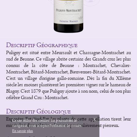
Descriptif Géographique
Puligny est situé entre Meursault et Chassagne-Montrachet au
sud de Beaune. Ce village abrite certains des Grands crus les plus
connus de la côte de Beaune : Montrachet, Chevalier-
Montrachet, Bâtard-Montrachet, Bienvenues-Bâtard-Montrachet.
C'est un village d'origine gallo-romaine. Dès la fin du XIIème
siècle les moines plantèrent les premières vignes sur le hameau de
Blagny. C'est 1879 que Puligny ajoute à son nom, celui de son plus
célèbre Grand Cru : Montrachet.
Descriptif Géologique
Exposées Est/Sud-Est les plants de cette appellation tirent leur
x
Ce site utilise des cookies. En poursuivant la
minéralité d'un sol très calcaire et particulièrement pierreux.
navigation, vous acceptez l'utilisation de cookies.
English
Mentions Légales
En savoir plus
Création Vinium