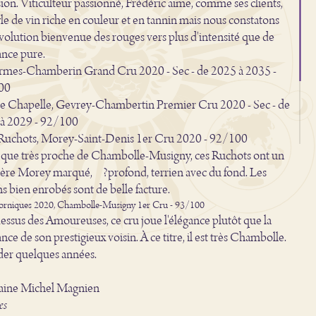
sion. Viticulteur passionné, Frédéric aime, comme ses clients,
yle de vin riche en couleur et en tannin mais nous constatons
volution bienvenue des rouges vers plus d'intensité que de
ance pure.
rmes-Chamberin Grand Cru 2020 - Sec - de 2025 à 2035 -
00
ite Chapelle, Gevrey-Chambertin Premier Cru 2020 - Sec - de
à 2029 - 92/100
 Ruchots, Morey-Saint-Denis 1er Cru 2020 - 92/100
que très proche de Chambolle-Musigny, ces Ruchots ont un
tère Morey marqué, ?profond, terrien avec du fond. Les
ns bien enrobés sont de belle facture.
Borniques 2020, Chambolle-Musigny 1er Cru - 93/100
ssus des Amoureuses, ce cru joue l'élégance plutôt que la
nce de son prestigieux voisin. À ce titre, il est très Chambolle.
der quelques années.
ine Michel Magnien
es