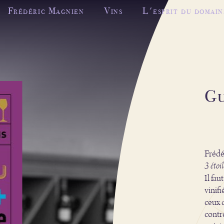
Frédéric Magnien
Vins
L'esprit du domain
Gu
Frédé
3 étoil
Il fau
vinifi
ceux 
contr