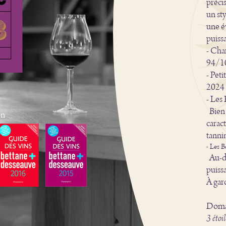
préci
un st
une é
puiss
- Cha
94/1
- Pet
2024 
- Les
Bien 
on
carac
tanni
- Les 
Au-de
puissa
À gar
Doma
3 étoil